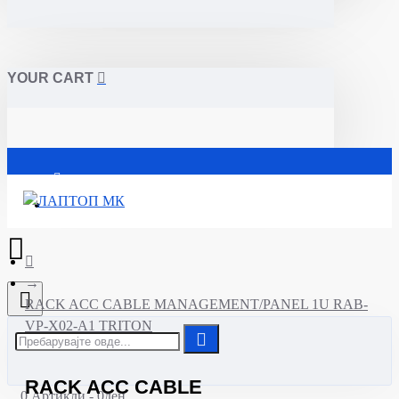
YOUR CART
Почетна
RACK ACC CABLE MANAGEMENT/PANEL 1U RAB-
VP-X02-A1 TRITON
RACK ACC CABLE
0 Артикли - 0ден.