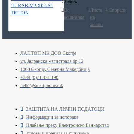
725ден.
Во
Листа
Спореди
кошничка
на
желби
ЛАПТОП МК ДОО Скопје
ул. Јадранска магистрала бр.12
1000 Скопје, Северна Македонија
+389 (0)71 331 190
hello@smartphone.mk
ЗАШТИТА НА ЛИЧНИ ПОДАТОЦИ
Информации за испорака
Плаќање преку Електронско Банкарство
Услови и правила за купување