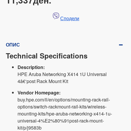
Сподели
ОПИС
Technical Specifications
Description:
HPE Aruba Networking X414 1U Universal
4â€‘post Rack Mount Kit
Vendor Homepage:
buy.hpe.com/il/en/options/mounting-rack-rail-
options/switch-rackmount-rail-kits/wireless-
mounting-kits/hpe-aruba-networking-x414-1u-
universal-4%E2%80%91post-rack-mount-
kit/p/j9583b