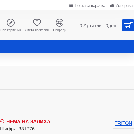
Постави нарачка
Испорака
0 Артикли - 0ден.
Нов корисник
Листа на желби
Спореди
НЕМА НА ЗАЛИХА
TRITON
Шифра:
381776