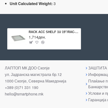
Unit Calculated Weight:
3
RACK ACC SHELF 1U 19"/RAC-UP-350-A4 TRITON
1,714ден.
ЛАПТОП МК ДОО Скопје
ЗАШТИТА
ул. Јадранска магистрала бр.12
Информаци
1000 Скопје, Северна Македонија
Плаќање п
Банкарств
+389 (0)71 331 190
Услови и п
hello@smartphone.mk
Гаранција 