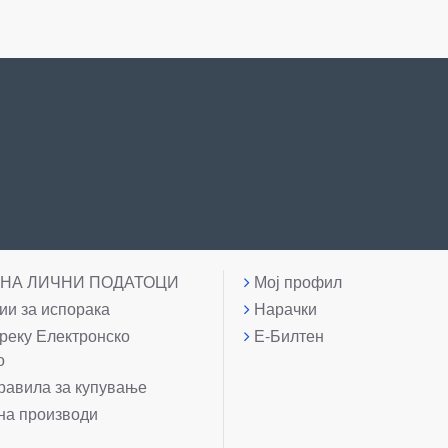
 НА ЛИЧНИ ПОДАТОЦИ
Мој профил
и за испорака
Нарачки
реку Електронско
Е-Билтен
о
равила за купување
на производи