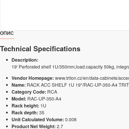
ОПИС
Technical Specifications
Description:
19' Perforated shelf 1U/350mm,load.capacity 50kg, integr
Vendor Homepage:
www.triton.cz/en/data-cabinets/acce
Name:
RACK ACC SHELF 1U 19"/RAC-UP-350-A4 TRI
Category Code:
RCA
Model:
RAC-UP-350-A4
Rack height:
1U
Rack depth:
35
Unit Calculated Volume:
0.008
Product Net Weight:
2.7