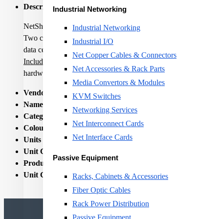
Description:
Industrial Networking
NetShelter SX Colocation 2 x 20U 600mm Wide x 1070mm Dee
Industrial Networking
Two compartment enclosure for colocation facilities with custo
Industrial I/O
data center space.
Net Copper Cables & Connectors
Includes
: 3-Digit Combination Style Handles, Adjustable verti
Net Accessories & Rack Parts
hardware, Roof.
Media Convertors & Modules
Vendor Homepage:
http://www.apc.com/resource/include/t
KVM Switches
Name:
RACK ENCLOSURE 2X20U NETSH. SX/600W X 1
Networking Services
Category Code:
RCA
Net Interconnect Cards
Colour:
Black
Net Interface Cards
Units per Shipping Box:
1
Unit Calculated Volume:
1.573
Passive Equipment
Product Net Weight:
140.7
Unit Calculated Weight:
168.35
Racks, Cabinets & Accessories
Fiber Optic Cables
Rack Power Distribution
Passive Equipment