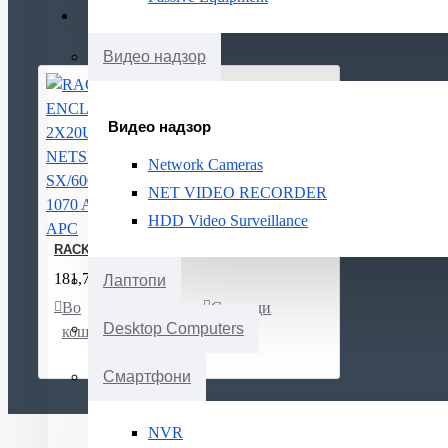
Видео надзор
Видео надзор
Network Cameras
NET VIDEO RECORDER
HDD Video Surveillance
RACK ENCLOSURE 2X20U NETSH. SX/600W X 1070 AR3200 AP
181,789ден.
Лаптопи
Во
Листа
Спореди
Desktop Computers
кошничка
на
желби
Смартфони
NVR