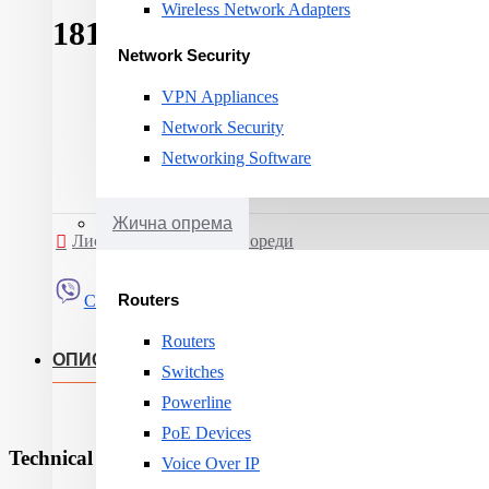
Wireless Network Adapters
181,789ден.
Network Security
VPN Appliances
Network Security
Networking Software
Жична опрема
Листа на желби
Спореди
Routers
Сподели
Routers
ОПИС
Switches
Powerline
PoE Devices
Technical Specifications
Voice Over IP