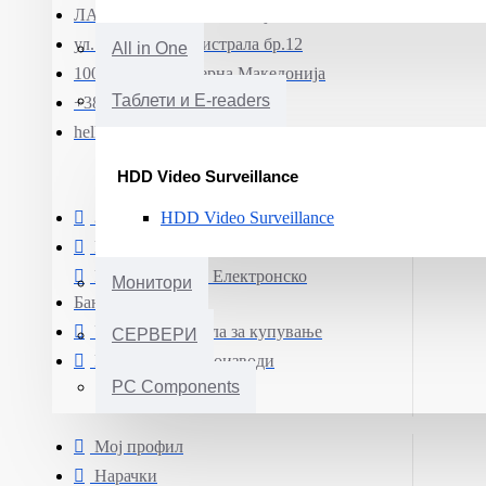
ЛАПТОП МК ДОО Скопје
ул. Јадранска магистрала бр.12
All in One
1000 Скопје, Северна Македонија
Таблети и E-readers
+389 (0)71 331 190
hello@smartphone.mk
HDD Video Surveillance
ЗАШТИТА НА ЛИЧНИ ПОДАТОЦИ
HDD Video Surveillance
Информации за испорака
Плаќање преку Електронско
Монитори
Банкарство
Услови и правила за купување
СЕРВЕРИ
Гаранција на производи
PC Components
Мој профил
Нарачки