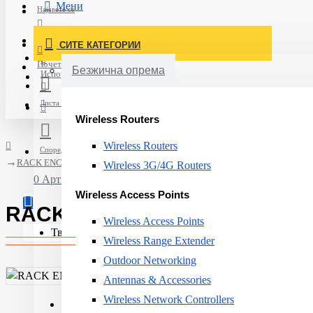
Мени
Најавете се
Постави нарачка
СИТЕ КАТЕГОРИИ
Нов корисник
Почетна
Безжична опрема
Испорака
Листа на желби
Wireless Routers
Wireless Routers
Спореди
RACK ENCLOSURE 2X20U NETSH. SX/600W X 1070 AR3200 APC
Wireless 3G/4G Routers
0 Артикли - 0ден.
Wireless Access Points
RACK ENCLOSURE 2X20U NET
Wireless Access Points
Твојата кошничка е празна!
Wireless Range Extender
Outdoor Networking
Antennas & Accessories
Wireless Network Controllers
Colour:
Black