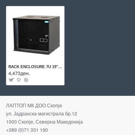
RACK ENCLOSURE 7U 19"/SPCW-7U-450-BK SPACER
4,473ден.
ЛАПТОП МК ДОО Скопје
ул. Јадранска магистрала бр.12
1000 Скопје, Северна Македонија
+389 (0)71 331 190