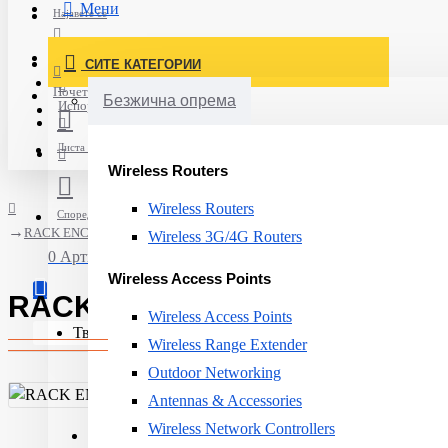
Мени
Најавете се
Постави нарачка
СИТЕ КАТЕГОРИИ
Нов корисник
Почетна
Безжична опрема
Испорака
Листа на желби
Wireless Routers
Wireless Routers
Спореди
RACK ENCLOSURE 9U 19"/RBA-09-AS6-CAX-A1 TRITON
Wireless 3G/4G Routers
0 Артикли - 0ден.
Wireless Access Points
RACK ENCLOSURE 9U 19"/RB
Wireless Access Points
Твојата кошничка е празна!
Wireless Range Extender
Outdoor Networking
Antennas & Accessories
Wireless Network Controllers
Rack height:
9U