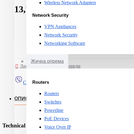
Wireless Network Adapters
13,724ден.
Network Security
VPN Appliances
Network Security
Networking Software
Жична опрема
Листа на желби
Спореди
Routers
Сподели
Routers
ОПИС
Switches
Powerline
PoE Devices
Technical Specifications
Voice Over IP