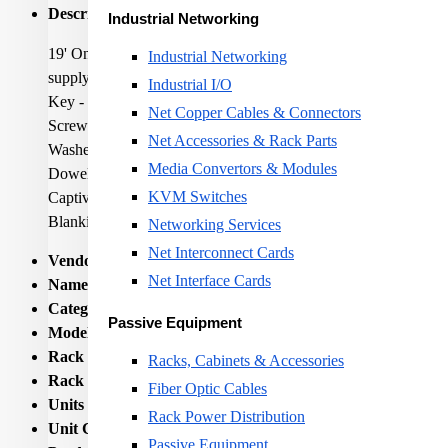
Description:
Industrial Networking
19' One-sectioned rack 9U/600mm
Industrial Networking
supply includes:
Industrial I/O
Key - front door 2x
Net Copper Cables & Connectors
Screw 6x50 4x
Net Accessories & Rack Parts
Washer 6,6 4x
Media Convertors & Modules
Dowel 10 4x
KVM Switches
Captive nut M6 8x
Blanking panel with brush 1x
Networking Services
Net Interconnect Cards
Vendor Homepage:
www.triton.cz/en/data-cabinets/wall-moun
Net Interface Cards
Name:
RACK ENCLOSURE 9U 19"/RBA-09-AS6-CAX-A
Category Code:
RCA
Passive Equipment
Model:
RBA-09-AS6-CAX-A1
Rack height:
9U
Racks, Cabinets & Accessories
Rack depth:
59.5
Fiber Optic Cables
Units per Shipping Box:
1
Rack Power Distribution
Unit Calculated Volume:
0.14
Passive Equipment