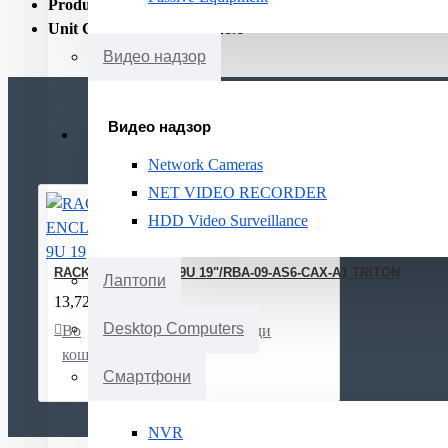
Product Net Weight:
20.8
Unit Calculated Weight:
21.1
Видео надзор
Видео надзор
Network Cameras
NET VIDEO RECORDER
HDD Video Surveillance
RACK ENCLOSURE 9U 19"/RBA-09-AS6-CAX-A1 TRITON
Лаптопи
13,724ден.
Desktop Computers
Во
Листа
Спореди
кошничка
на
Смартфони
желби
NVR