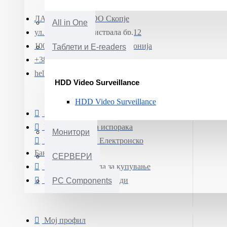
ЛАПТОП МК ДОО Скопје
All in One
ул. Јадранска магистрала бр.12
1000 Скопје, Северна Македонија
Таблети и E-readers
+389 (0)71 331 190
hello@smartphone.mk
HDD Video Surveillance
HDD Video Surveillance
ЗАШТИТА НА ЛИЧНИ ПОДАТОЦИ
Информации за испорака
Монитори
Плаќање преку Електронско
Банкарство
СЕРВЕРИ
Услови и правила за купување
Гаранција на производи
PC Components
Мој профил