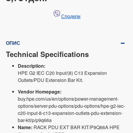
Сподели
ОПИС
Technical Specifications
Description:
HPE G2 IEC C20 Input/(8) C13 Expansion
Outlets/PDU Extension Bar Kit.
Vendor Homepage:
buy.hpe.com/us/en/options/power-management-
options/server-pdu-options/pdu-options/hpe-g2-iec-
c20-input-8-c13-expansion-outlets-pdu-extension-
bar-kit/p/p9q66a
Name:
RACK PDU EXT BAR KIT/P9Q66A HPE