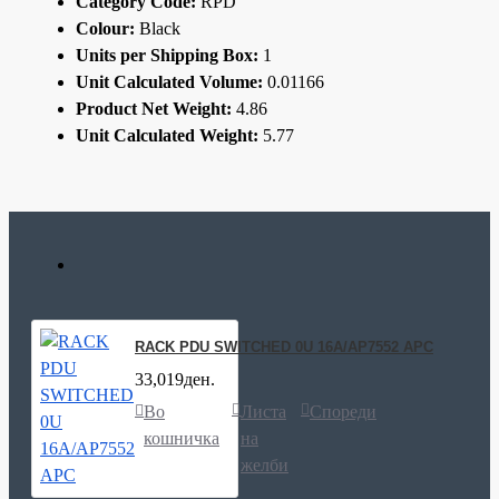
Category Code:
RPD
Colour:
Black
Units per Shipping Box:
1
Unit Calculated Volume:
0.01166
Product Net Weight:
4.86
Unit Calculated Weight:
5.77
RACK PDU SWITCHED 0U 16A/AP7552 APC
33,019ден.
Во
Листа
Спореди
кошничка
на
желби