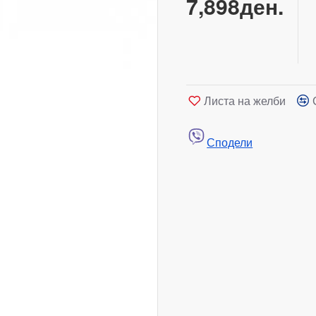
7,898ден.
Листа на желби
Сподели