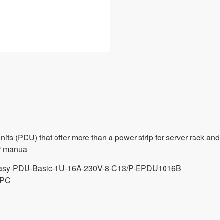
its (PDU) that offer more than a power strip for server rack and
er manual
/Easy-PDU-Basic-1U-16A-230V-8-C13/P-EPDU1016B
APC