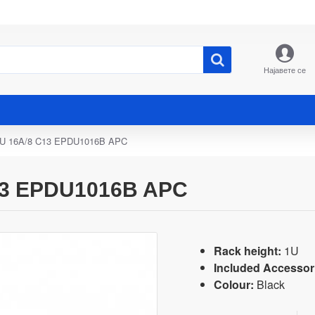
Најавете се
U 16A/8 C13 EPDU1016B APC
13 EPDU1016B APC
Rack height:
1U
Included Accessor
Colour:
Black