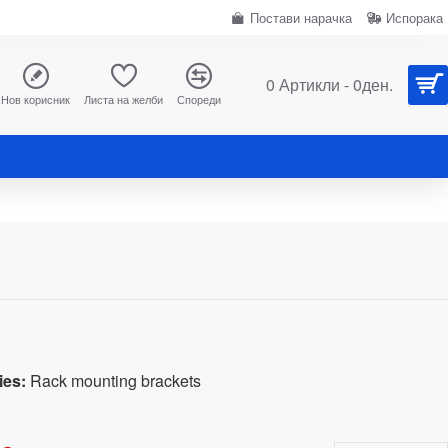
Постави нарачка
Испорака
0 Артикли - 0ден.
Нов корисник
Листа на желби
Спореди
ies:
Rack mounting brackets