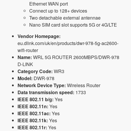
Ethernet WAN port
Connect up to 128+ devices
Two detachable external antennae
Nano SIM card slot supports 5G or 4G/LTE
Vendor Homepage:
eu.dlink.com/uk/en/products/dwr-978-5g-ac2600-
wifi-router
Name:
WRL 5G ROUTER 2600MBPS/DWR-978
D-LINK
Category Code:
WR3
Model:
DWR-978
Network Device Type:
Wireless Router
Data transmission speed:
1733
IEEE 802.11 b/g:
Yes
IEEE 802.11n:
Yes
IEEE 802.11ac:
Yes
IEEE 802.11k:
Yes
IEEE 802.11r:
Yes