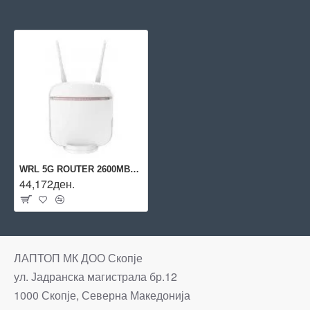
WRL 5G ROUTER 2600MBPS/DWR-978 D-LINK
44,172ден.
ЛАПТОП МК ДОО Скопје
ул. Јадранска магистрала бр.12
1000 Скопје, Северна Македонија