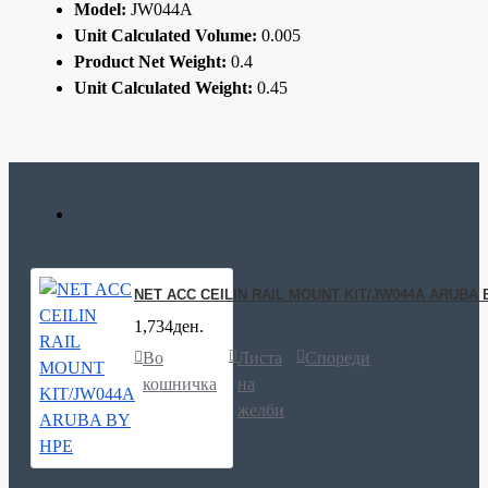
Model:
JW044A
Unit Calculated Volume:
0.005
Product Net Weight:
0.4
Unit Calculated Weight:
0.45
NET ACC CEILIN RAIL MOUNT KIT/JW044A ARUBA 
1,734ден.
Во
Листа
Спореди
кошничка
на
желби