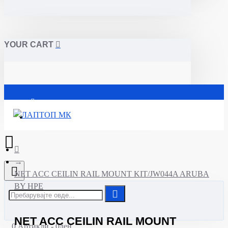
YOUR CART
Почетна
NET ACC CEILIN RAIL MOUNT KIT/JW044A ARUBA
BY HPE
NET ACC CEILIN RAIL MOUNT
0 Артикли - 0ден.