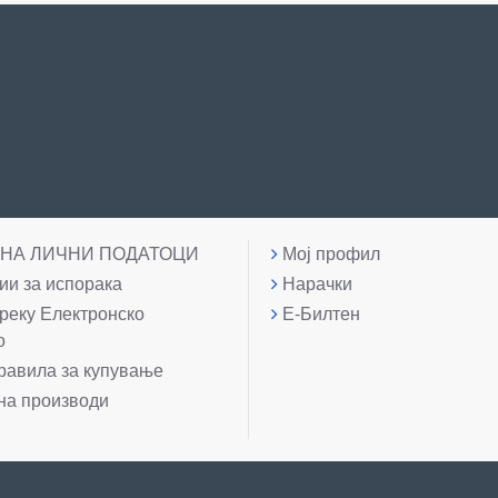
 НА ЛИЧНИ ПОДАТОЦИ
Мој профил
и за испорака
Нарачки
реку Електронско
Е-Билтен
о
равила за купување
на производи