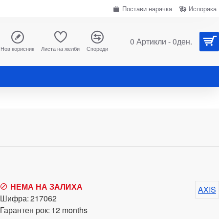
Постави нарачка
Испорака
0 Артикли - 0ден.
Нов корисник
Листа на желби
Спореди
НЕМА НА ЗАЛИХА
AXIS
Шифра:
217062
Гарантен рок:
12 months