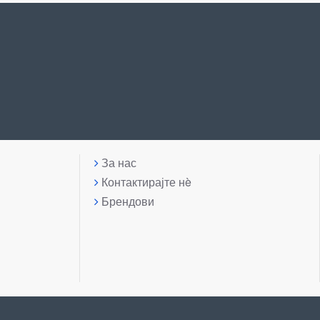
За нас
Контактирајте нè
Брендови