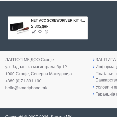
NET ACC SCREWDRIVER KIT 4IN1/5507-711 AXIS
2,802ден.
ЛАПТОП МК ДОО Скопје
ЗАШТИТА
ул. Јадранска магистрала бр.12
Информаци
1000 Скопје, Северна Македонија
Плаќање п
Банкарств
+389 (0)71 331 190
Услови и п
hello@smartphone.mk
Гаранција 
Copyright © 2007-2026, Лаптоп МК