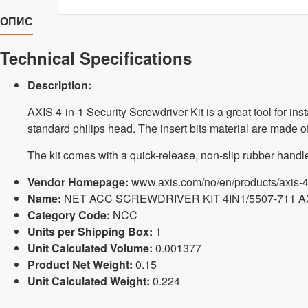
ОПИС
Technical Specifications
Description:
AXIS 4-in-1 Security Screwdriver Kit is a great tool for ins
standard philips head. The insert bits material are ma
The kit comes with a quick-release, non-slip rubber handle
Vendor Homepage:
www.axis.com/no/en/products/axis-4-i
Name:
NET ACC SCREWDRIVER KIT 4IN1/5507-711 A
Category Code:
NCC
Units per Shipping Box:
1
Unit Calculated Volume:
0.001377
Product Net Weight:
0.15
Unit Calculated Weight:
0.224