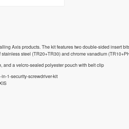
talling Axis products. The kit features two double-sided insert b
de of stainless steel (TR20+TR30) and chrome vanadium (TR10+P
, and a velcro-sealed polyester pouch with belt clip
n-1-security-screwdriver-kit
XIS