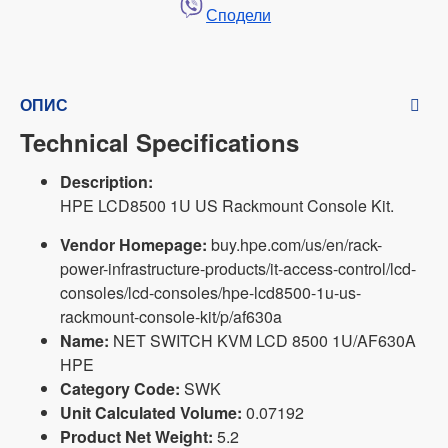
Сподели
ОПИС
Technical Specifications
Description:
HPE LCD8500 1U US Rackmount Console Kit.
Vendor Homepage:
buy.hpe.com/us/en/rack-
power-infrastructure-products/it-access-control/lcd-
consoles/lcd-consoles/hpe-lcd8500-1u-us-
rackmount-console-kit/p/af630a
Name:
NET SWITCH KVM LCD 8500 1U/AF630A
HPE
Category Code:
SWK
Unit Calculated Volume:
0.07192
Product Net Weight:
5.2