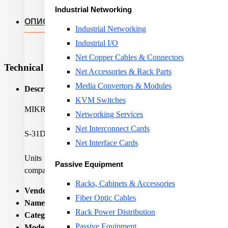
Industrial Networking
ОПИС
Industrial Networking
Industrial I/O
Net Copper Cables & Connectors
Technical Specifications
Net Accessories & Rack Parts
Media Convertors & Modules
Description:
KVM Switches
MIKROTIK S-31DLC20D
Networking Services
Net Interconnect Cards
S-31DLC20D is a 1.25G SFP transceiver with a 1310nm Dual L
Net Interface Cards
Units are tested and compatible with RB260GS,RB20
Passive Equipment
compatible with non-MikroTik SFP devices as well.
Racks, Cabinets & Accessories
Vendor Homepage:
https://mikrotik.com/product/S-31DLC20
Fiber Optic Cables
Name:
NET TRANSCEIVER SFP/S-31DLC20D MIKROTI
Rack Power Distribution
Category Code:
MCO
Passive Equipment
Model:
S-31DLC20D