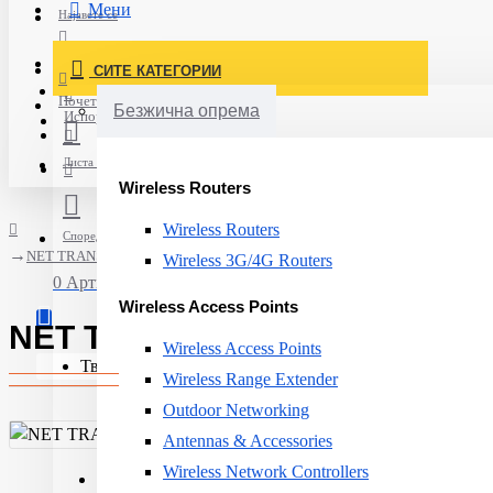
Мени
Најавете се
Постави нарачка
СИТЕ КАТЕГОРИИ
Нов корисник
Почетна
Безжична опрема
Испорака
Листа на желби
Wireless Routers
Wireless Routers
Спореди
NET TRANSCEIVER SFP/S-31DLC20D MIKROTIK
Wireless 3G/4G Routers
0 Артикли - 0ден.
Wireless Access Points
NET TRANSCEIVER SFP/S-31
Wireless Access Points
Твојата кошничка е празна!
Wireless Range Extender
Outdoor Networking
Antennas & Accessories
Wireless Network Controllers
Data transmission speed:
1.25