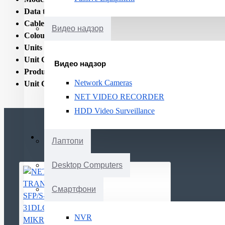
Data transmission speed:
1.25
Cable distance:
20km
Видео надзор
Colour:
Silver Metallic
Units per Shipping Box:
1
Unit Calculated Volume:
5.376E-06
Видео надзор
Product Net Weight:
0.016
Network Cameras
Unit Calculated Weight:
0.018
NET VIDEO RECORDER
HDD Video Surveillance
Лаптопи
Desktop Computers
Смартфони
NVR