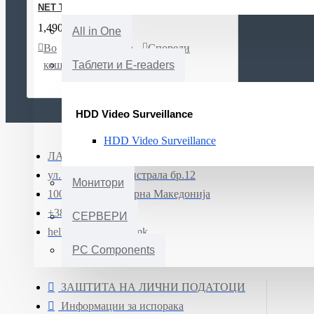
NET TRANSCEIVER SFP/S-31DLC20D MIKROTIK
1,490ден.
All in One
Во
Листа
Спореди
кошничка
на
Таблети и E-readers
желби
HDD Video Surveillance
HDD Video Surveillance
ЛАПТОП МК ДОО Скопје
ул. Јадранска магистрала бр.12
Монитори
1000 Скопје, Северна Македонија
+389 (0)71 331 190
СЕРВЕРИ
hello@smartphone.mk
PC Components
ЗАШТИТА НА ЛИЧНИ ПОДАТОЦИ
Информации за испорака