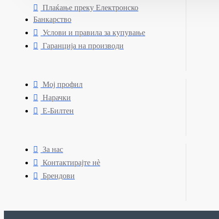
Плаќање преку Електронско
Банкарство
Услови и правила за купување
Гаранција на производи
Мој профил
Нарачки
Е-Билтен
За нас
Контактирајте нè
Брендови