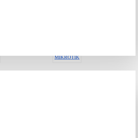
ИМА ЗАЛИХА
Шифра:
213795
Гарантен рок:
12 months
Рок на испорака:
13-16 days
MIKROTIK