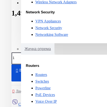
Wireless Network Adapters
Cable distance:
20km
1,490ден.
Network Security
VPN Appliances
Network Security
Networking Software
Жична опрема
Routers
ВО КОШНИЧКА
Routers
Switches
Powerline
Листа на желби
Спореди
PoE Devices
Voice Over IP
Сподели