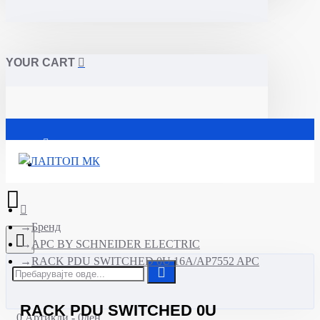
YOUR CART
Почетна
Бренд
APC BY SCHNEIDER ELECTRIC
RACK PDU SWITCHED 0U 16A/AP7552 APC
RACK PDU SWITCHED 0U
0 Артикли - 0ден.