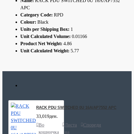
Name:
RACK PDU SWITCHED 0U 16A/AP7552
APC
Category Code:
RPD
Colour:
Black
Units per Shipping Box:
1
Unit Calculated Volume:
0.01166
Product Net Weight:
4.86
Unit Calculated Weight:
5.77
RACK PDU SWITCHED 0U 16A/AP7552 APC
33,019ден.
Во
Листа
Спореди
кошничка
на